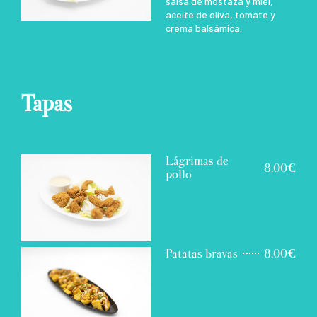
salsa de mostaza y miel,
aceite de oliva, tomate y
crema balsámica.
Tapas
Lágrimas de
8.00€
pollo
Patatas bravas
8.00€