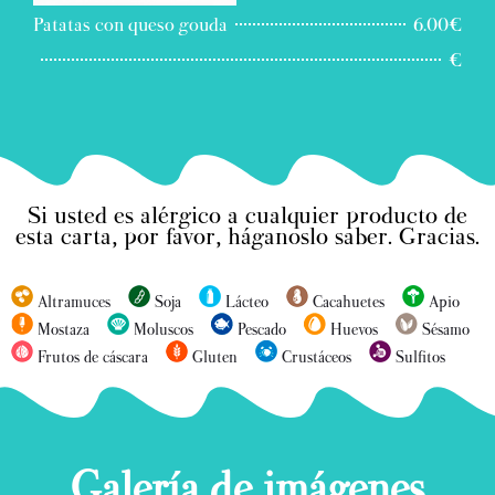
Patatas con queso gouda
6.00€
€
Si usted es alérgico a cualquier producto de
esta carta, por favor, háganoslo saber. Gracias.
Altramuces
Soja
Lácteo
Cacahuetes
Apio
Mostaza
Moluscos
Pescado
Huevos
Sésamo
Frutos de cáscara
Gluten
Crustáceos
Sulfitos
Galería de imágenes