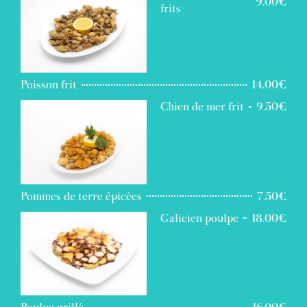
9.00€
frits
Poisson frit
14.00€
Chien de mer frit
9.50€
Pommes de terre épicées
7.50€
Galicien poulpe
18.00€