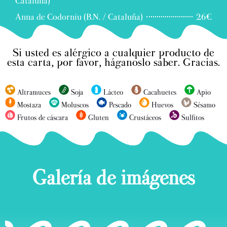
Cataluña)
Anna de Codorniu (B.N. / Cataluña)
26€
Si usted es alérgico a cualquier producto de
esta carta, por favor, háganoslo saber. Gracias.
Altramuces
Soja
Lácteo
Cacahuetes
Apio
Mostaza
Moluscos
Pescado
Huevos
Sésamo
Frutos de cáscara
Gluten
Crustáceos
Sulfitos
Galería de imágenes