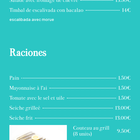
Salade avec fromage de chèvre
13.50€
Timbal de escalivada con bacalao
14€
escalibada avec morue
Raciones
Pain
1.50€
Mayonnaise à l'ai
1.50€
Tomate avec le sel et uile
1.50€
Seiche grilleé
13.00€
Seiche frit
13.00€
Couteau au grill
9.50€
(8 units)