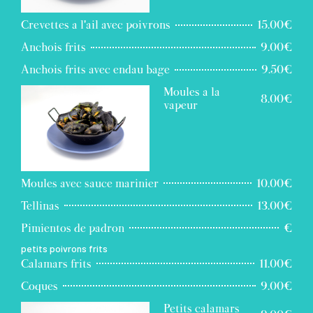
Crevettes a l'ail avec poivrons
15.00€
Anchois frits
9.00€
Anchois frits avec endau bage
9.50€
Moules a la
8.00€
vapeur
Moules avec sauce marinier
10.00€
Tellinas
13.00€
Pimientos de padron
€
petits poivrons frits
Calamars frits
11.00€
Coques
9.00€
Petits calamars