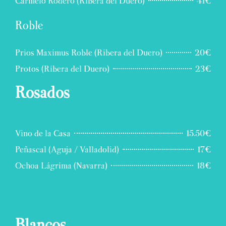
Carmelo Rodero (Ribera del Duero)
41€
Roble
Prios Maximus Roble (Ribera del Duero)
20€
Protos (Ribera del Duero)
23€
Rosados
Vino de la Casa
15.50€
Peñascal (Aguja / Valladolid)
17€
Ochoa Lágrima (Navarra)
18€
Blancos