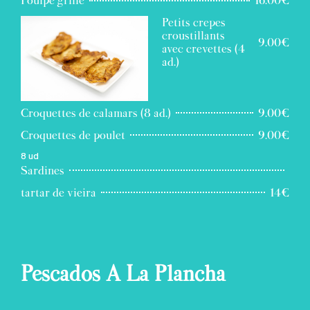
Poulpe grillé
16.00€
Petits crepes
croustillants
9.00€
avec crevettes (4
ad.)
Croquettes de calamars (8 ad.)
9.00€
Croquettes de poulet
9.00€
8 ud
Sardines
tartar de vieira
14€
Pescados A La Plancha