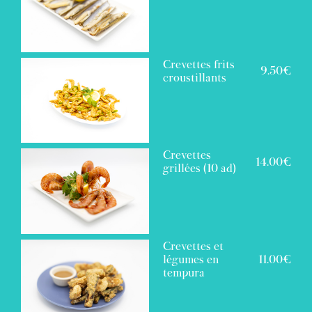
Crevettes frits
9.50€
croustillants
Crevettes
14.00€
grillées (10 ad)
Crevettes et
légumes en
11.00€
tempura